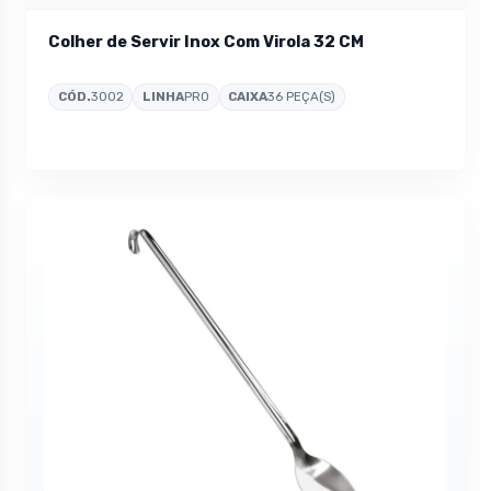
Colher de Servir Inox Com Virola 32 CM
CÓD.
3002
LINHA
PRO
CAIXA
36 PEÇA(S)