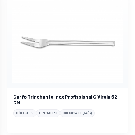
Garfo Trinchante Inox Profissional C Virola 52
CM
CÓD.
3059
LINHA
PRO
CAIXA
24 PEÇA(S)