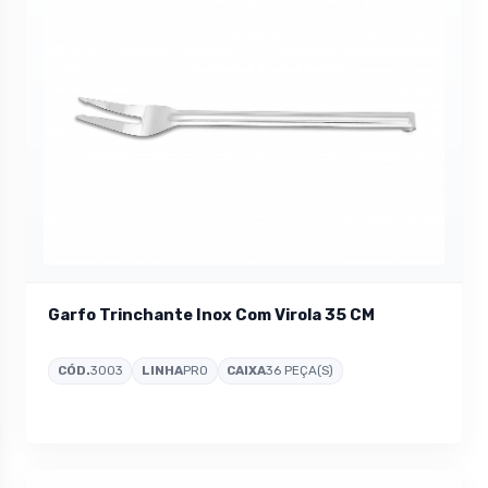
Garfo Trinchante Inox Com Virola 35 CM
CÓD.
3003
LINHA
PRO
CAIXA
36 PEÇA(S)