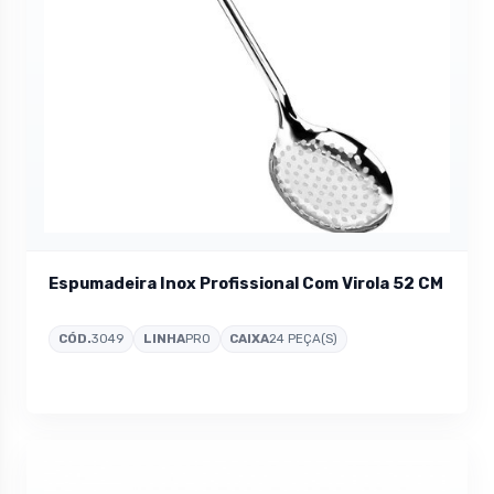
Espumadeira Inox Profissional Com Virola 52 CM
CÓD.
3049
LINHA
PRO
CAIXA
24 PEÇA(S)