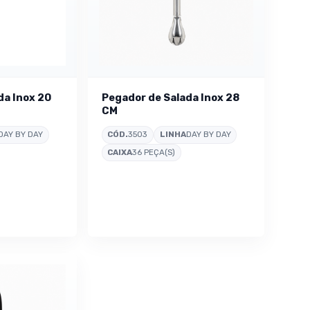
da Inox 20
Pegador de Salada Inox 28
CM
DAY BY DAY
CÓD.
3503
LINHA
DAY BY DAY
CAIXA
36 PEÇA(S)