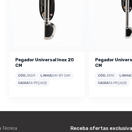
Pegador Universal Inox 20
Pegador Univers
CM
CM
CÓD.
3509
LINHA
DAY BY DAY
CÓD.
3510
LINHA
CAIXA
36 PEÇA(S)
CAIXA
36 PEÇA(S)
Receba ofertas exclusiv
a Técnica