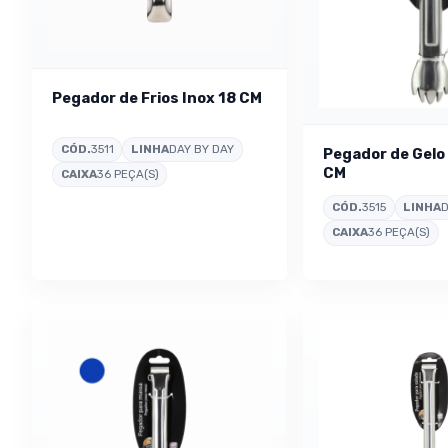
Pegador de Frios Inox 18 CM
CÓD.
3511
LINHA
DAY BY DAY
Pegador de Gelo 
CM
CAIXA
36 PEÇA(S)
CÓD.
3515
LINHA
D
CAIXA
36 PEÇA(S)