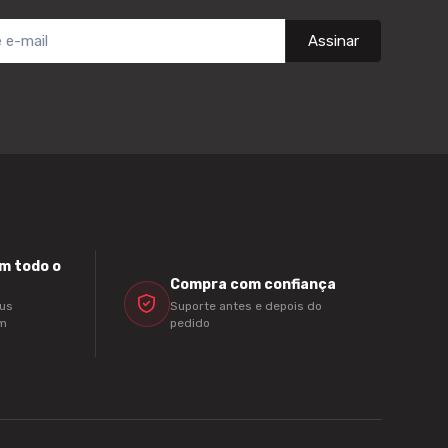
Assinar
m todo o
Compra com confiança
Suporte antes e depois do
us
pedido
om