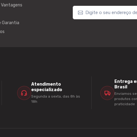
e Vantagens
e Garantia
os
Entrega e
Atendimento
Brasil
especializado
Enviamos se
Segunda a sexta, das 8h às
produtos c
18h
praticidade