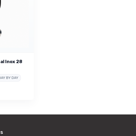
al Inox 28
DAY BY DAY
as