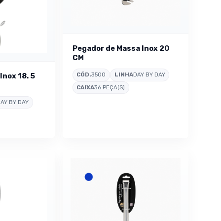
Pegador de Massa Inox 20
CM
CÓD.
3500
LINHA
DAY BY DAY
Inox 18. 5
CAIXA
36 PEÇA(S)
AY BY DAY