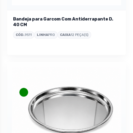
Bandeja para Garcom Com Antiderrapante D.
40 CM
CÓD.
9511
LINHA
PRO
CAIXA
12 PEÇA(S)