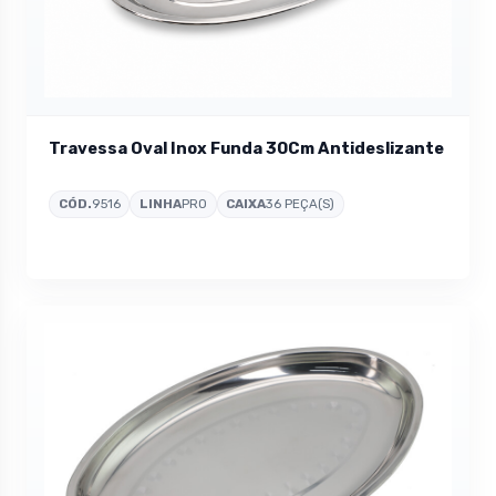
Travessa Oval Inox Funda 30Cm Antideslizante
CÓD.
9516
LINHA
PRO
CAIXA
36 PEÇA(S)