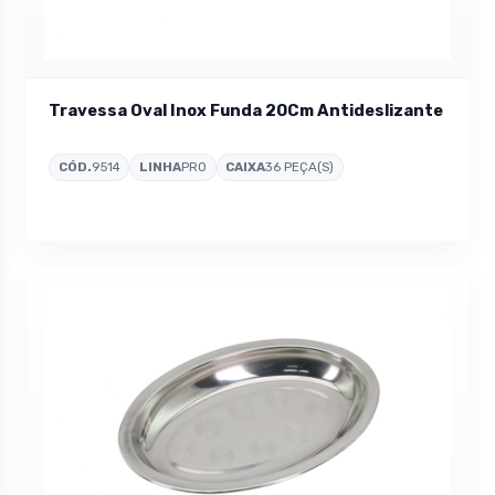
Travessa Oval Inox Funda 20Cm Antideslizante
CÓD.
9514
LINHA
PRO
CAIXA
36 PEÇA(S)