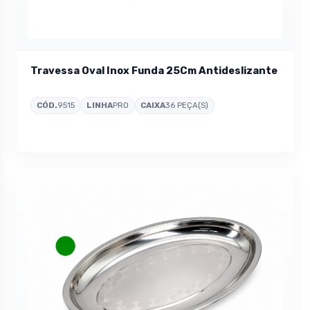
Travessa Oval Inox Funda 25Cm Antideslizante
CÓD.
9515
LINHA
PRO
CAIXA
36 PEÇA(S)