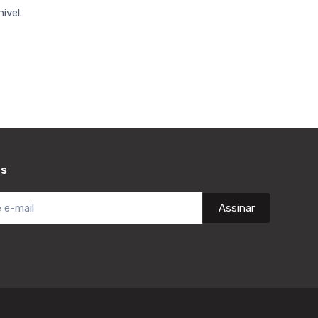
ível.
as
Assinar