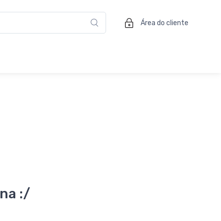
Área do cliente
na :/