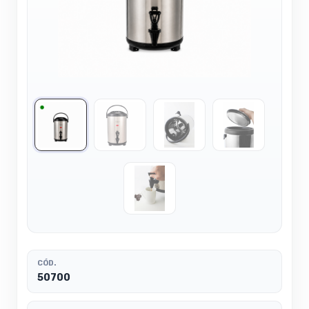
CÓD.
50700