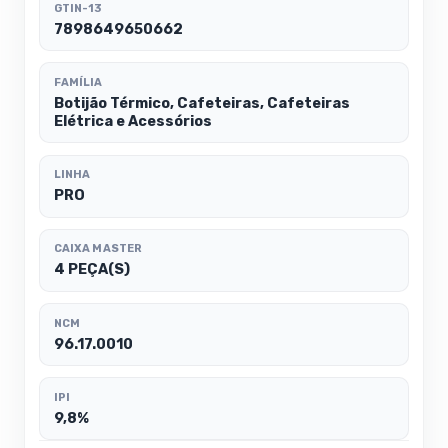
GTIN-13
7898649650662
FAMÍLIA
Botijão Térmico, Cafeteiras, Cafeteiras
Elétrica e Acessórios
LINHA
PRO
CAIXA MASTER
4 PEÇA(S)
NCM
96.17.0010
IPI
9,8%