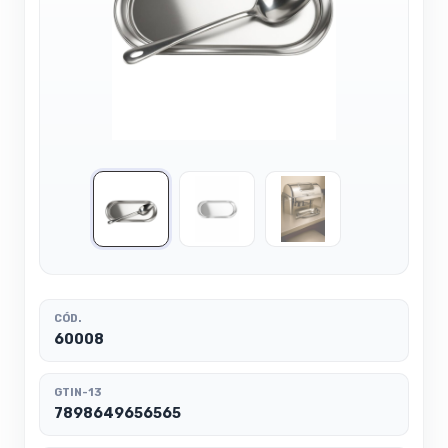
CÓD.
60008
GTIN-13
7898649656565