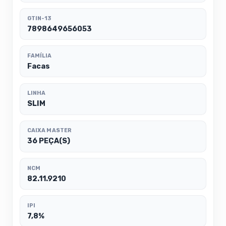
GTIN-13
7898649656053
FAMÍLIA
Facas
LINHA
SLIM
CAIXA MASTER
36 PEÇA(S)
NCM
82.11.9210
IPI
7,8%